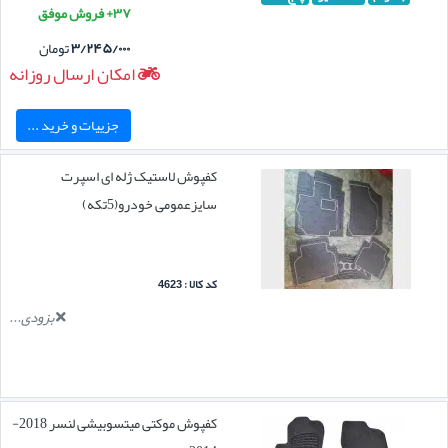
۳۷+ فروش موفق
۳/۲۴۵/۰۰۰
تومان
امکان ارسال روزانه
جزییات و خرید ...
کفپوش لاستیک ژله ای اسپرت
سایزعمومی خودرو(5تکه)
کد کالا : 4623
بزودی...
کفپوش موکتی میتسوبیشی لنسر 2018-