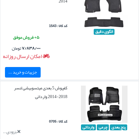
2014
کد کالا : 1543
الگوی دقیق
۵+ فروش موفق
۷/۸۳۸/۰۰۰
تومان
امکان ارسال روزانه
جزییات و خرید ...
کفپوش 5 بعدی میتسوبیشی لنسر
2018-2014 وارداتی
کد کالا : 0705
پنج بعدی
چرمی
وارداتی
بزودی...