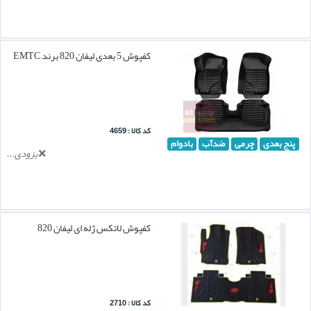
کفپوش 5 بعدی لیفان 820 برند EMTC
کد کالا : 4659
پنج بعدی
چرمی
ضدآب
بادوام
بزودی...
کفپوش لاتکس ژله ای لیفان 820
کد کالا : 2710