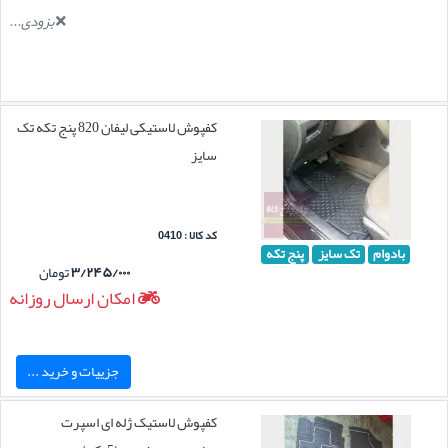
بزودی...
کفپوش لاستیکی لیفان 820 پنج تکه تک
سایز
کد کالا : 0410
بادوام
تک سایز
پنج تکه
۳/۲۴۵/۰۰۰
تومان
امکان ارسال روزانه
جزییات و خرید ...
کفپوش لاستیک ژله ای اسپرت