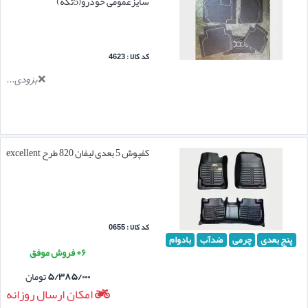
سایزعمومی خودرو(5تکه)
کد کالا : 4623
بزودی...
کفپوش 5 بعدی لیفان 820 طرح excellent
کد کالا : 0655
پنج بعدی
چرمی
ضدآب
بادوام
۶+ فروش موفق
۵/۳۸۵/۰۰۰
تومان
امکان ارسال روزانه