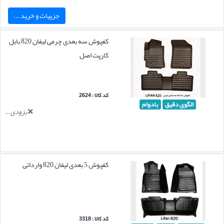
جزییات و خرید ...
کفپوش سه بعدی چرمی لیفان 820 بابل
کارپت اصل
کد کالا : 2624
الگوی دقیق
بادوام
بزودی...
کفپوش 5 بعدی لیفان 820 وارداتی
کد کالا : 3318