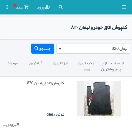
۰
ورود
سبد

کفپوش اتاق خودرو لیفان ۸۲۰
لیفان 820
جستجو
مرتب سازی:
جدیدترین
ارزانترین
گرانترین
موجود

پرفروشترین
همه
کفپوش ژله ای لیفان 820
کد کالا : 0506
بزودی...