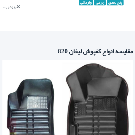
پنج بعدی
چرمی
وارداتی
بزودی...
مقایسه انواع کفپوش لیفان 820