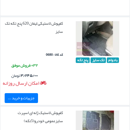
کفپوش لاستیکی لیفان 620 پنج تکه تک
سایز
کد کالا : 0680
بادوام
تک سایز
پنج تکه
۳۲+ فروش موفق
۳/۲۴۵/۰۰۰
تومان
امکان ارسال روزانه
جزییات و خرید ...
کفپوش لاستیک ژله ای اسپرت
سایزعمومی خودرو(5تکه)