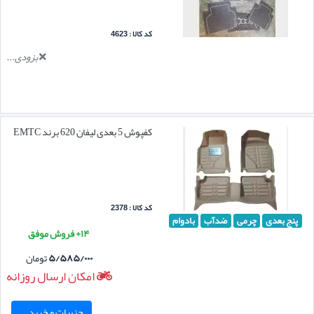
کد کالا : 4623
بزودی...
کفپوش 5 بعدی لیفان 620 برند EMTC
کد کالا : 2378
پنج بعدی
چرمی
ضدآب
بادوام
۱۴+ فروش موفق
۵/۵۸۵/۰۰۰
تومان
امکان ارسال روزانه
جزییات و خرید ...