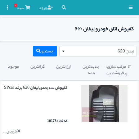
۰
ورود
سبد

کفپوش اتاق خودرو لیفان ۶۲۰
لیفان 620
جستجو
مرتب سازی:
جدیدترین
ارزانترین
گرانترین
موجود

پرفروشترین
همه
کفپوش سه بعدی لیفان 620 برند SPcar
کد کالا : 10178
بزودی...