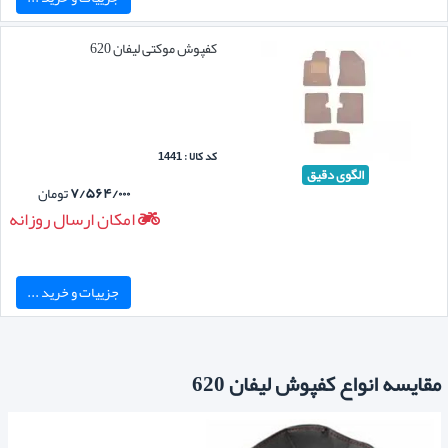
کفپوش موکتی لیفان 620
کد کالا : 1441
الگوی دقیق
۷/۵۶۴/۰۰۰
تومان
امکان ارسال روزانه
جزییات و خرید ...
مقایسه انواع کفپوش لیفان 620