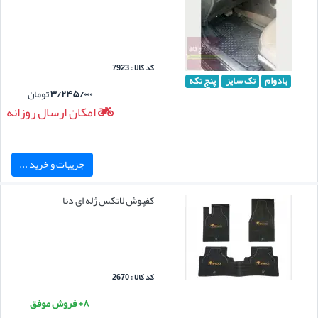
کد کالا : 7923
بادوام
تک سایز
پنج تکه
۳/۲۴۵/۰۰۰
تومان
امکان ارسال روزانه
جزییات و خرید ...
کفپوش لاتکس ژله ای دنا
کد کالا : 2670
۸+ فروش موفق