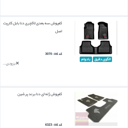
کفپوش سه بعدی لاکچری دنا بابل کارپت
اصل
کد کالا : 3070
الگوی دقیق
بادوام
بزودی...
کفپوش ژله ای دنا برند پرشین
کد کالا : 6323