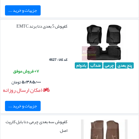
جزییات و خرید ...
کفپوش 5 بعدی دنا برند EMTC
کد کالا : 4627
پنج بعدی
چرمی
ضدآب
بادوام
۷+ فروش موفق
۵/۳۸۵/۰۰۰
تومان
امکان ارسال روزانه
جزییات و خرید ...
کفپوش سه بعدی چرمی دنا بابل کارپت
اصل