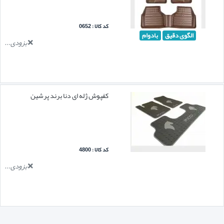
کد کالا : 0652
الگوی دقیق
بادوام
بزودی...
کفپوش ژله ای دنا برند پرشین
کد کالا : 4800
بزودی...