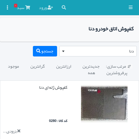
۰
ورود
سبد

کفپوش اتاق خودرو دنا
دنا
جستجو
مرتب سازی:
جدیدترین
ارزانترین
گرانترین
موجود

پرفروشترین
همه
کفپوش ژله ای دنا
کد کالا : 0280
بزودی...