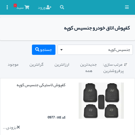
۰
ورود
سبد

کفپوش اتاق خودرو جنسیس کوپه
جنسیس کوپه
جستجو
مرتب سازی:
جدیدترین
ارزانترین
گرانترین
موجود

پرفروشترین
همه
کفپوش لاستیکی جنسیس کوپه
کد کالا : 0977
بزودی...