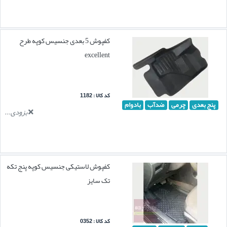
کفپوش 5 بعدی جنسیس کوپه طرح
excellent
کد کالا : 1182
پنج بعدی
چرمی
ضدآب
بادوام
بزودی...
کفپوش لاستیکی جنسیس کوپه پنج تکه
تک سایز
کد کالا : 0352