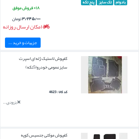
بادوام
تک سایز
پنج تکه
۱۸+ فروش موفق
۳/۲۴۵/۰۰۰
تومان
امکان ارسال روزانه
جزییات و خرید ...
کفپوش لاستیک ژله ای اسپرت
سایزعمومی خودرو(5تکه)
کد کالا : 4623
بزودی...
کفپوش موکتی جنسیس کوپه