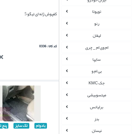
تویوتا
کفپوش ژله ای تیگو 5
رنو
لیفان
کد کالا : 0336
ام وی ام _ چری
سایپا
بی ام و
جک KMC
میتسوبیشی
برلیانس
بنز
بادوام
تک سایز
پنج ت
نیسان