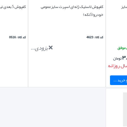
کفپوش لاستیک ژله ای اسپرت سایزعمومی
کفپوش 5 بعدی تیگو 5 طرح excellent
خودرو(5تکه)
کد کالا : 4623
کد کالا : 0516
بزودی...
۳
تومان
ال روزانه
خرید ...