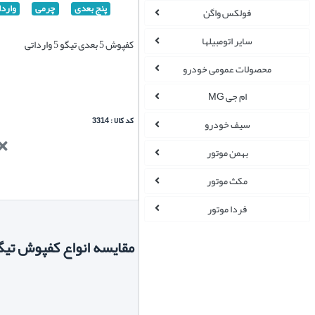
پنج بعدی
چرمی
واردا
فولکس واگن
سایر اتومبیلها
کفپوش 5 بعدی تیگو 5 وارداتی
محصولات عمومی خودرو
ام جی MG
کد کالا : 3314
سیف خودرو
بهمن موتور
مکث موتور
فردا موتور
مقایسه انواع کفپوش تیگو