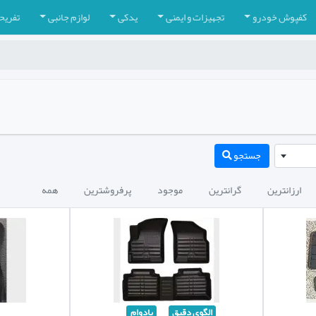
کفپوش خودرو
تجهیزات و ایمنی
یدکی
لوازم جانبی
تفریح
جستجو
ارزانترین
گرانترین
موجود
پرفروشترین
همه
الگوی دقیق
بادوام