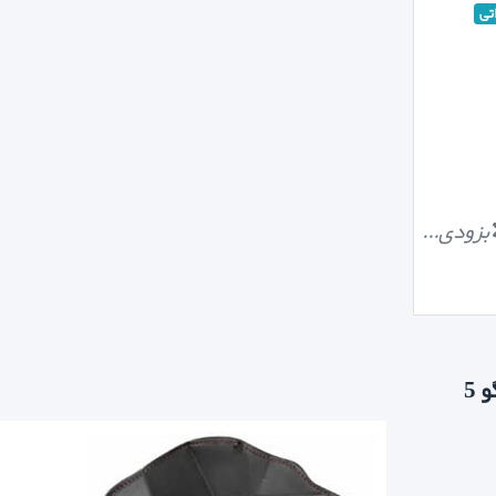
تی
بزودی...
 5