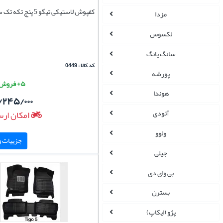
کفپوش لاستیکی تیگو 5 پنج تکه تک سایز
مزدا
لکسوس
سانگ یانگ
کد کالا : 0449
پورشه
۵+ فروش موفق
هوندا
/۲۴۵/۰۰۰
آئودی
امکان ارس
ولوو
جزییات و 
جیلی
بی وای دی
بسترن
پژو (ایکاپ)