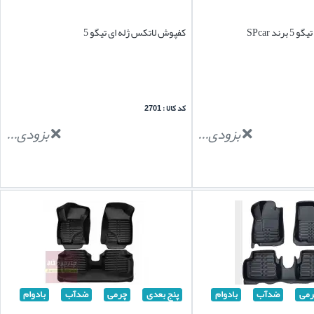
د SPcar
کفپوش لاتکس ژله ای تیگو 5
کد کالا : 2701
بزودی...
بزودی...
رمی
ضدآب
بادوام
پنج بعدی
چرمی
ضدآب
بادوام