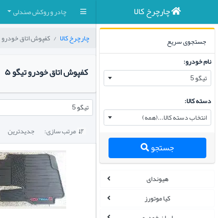
چارچرخ کالا
چادر و روکش صندلی
چارچرخ کالا
کفپوش اتاق خودرو
جستجوی سریع
نام خودرو:
کفپوش اتاق خودرو تیگو ۵
تیگو 5
دسته کالا:
تیگو 5
انتخاب دسته کالا...(همه)
مرتب سازی:
جدیدترین

جستجو
هیوندای
کیا موتورز
ایران خودرو