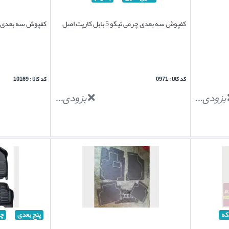
کفپوش سه بعدی چرمی تیگو 5 بابل کارپت اصل
کفپوش سه بعدی تیگو 5 برن
کد کالا : 0971
کد کالا : 10169
بزودی...
بزودی...
که
پنج بعدی
چ