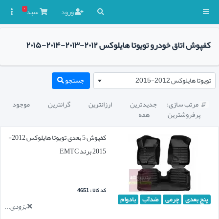
۰
ورود
سبد

کفپوش اتاق خودرو تویوتا هایلوکس ۲۰۱۲-۲۰۱۳-۲۰۱۴-۲۰۱۵
تویوتا هایلوکس 2012-2015
جستجو
مرتب سازی:
جدیدترین
ارزانترین
گرانترین
موجود

پرفروشترین
همه
کفپوش 5 بعدی تویوتا هایلوکس 2012-
2015 برند EMTC
کد کالا : 4651
پنج بعدی
چرمی
ضدآب
بادوام
بزودی...