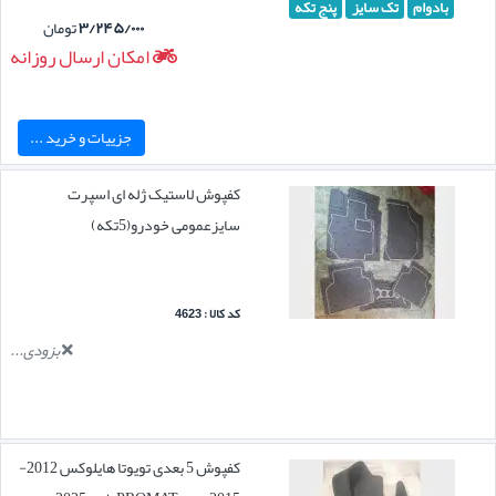
بادوام
تک سایز
پنج تکه
۳/۲۴۵/۰۰۰
تومان
امکان ارسال روزانه
جزییات و خرید ...
کفپوش لاستیک ژله ای اسپرت
سایزعمومی خودرو(5تکه)
کد کالا : 4623
بزودی...
کفپوش 5 بعدی تویوتا هایلوکس 2012-