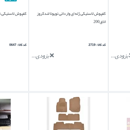
کفپوش لاستیکی ژله ای وارداتی تویوتا لندکروز
کفپوش لاستیکی تو
اتاق200
کد کالا : 2719
کد کالا : 0647
بزودی...
بزودی...