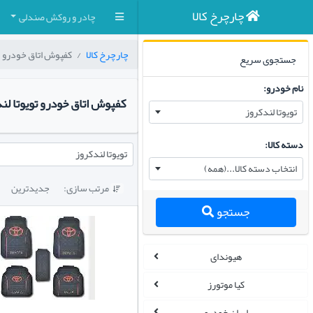
چارچرخ کالا
چادر و روکش صندلی
چارچرخ کالا
کفپوش اتاق خودرو
جستجوی سریع
نام خودرو:
کفپوش اتاق خودرو تویوتا لن
تویوتا لندکروز
دسته کالا:
تویوتا لندکروز
انتخاب دسته کالا...(همه)
مرتب سازی:
جدیدترین

جستجو
هیوندای
کیا موتورز
ایران خودرو