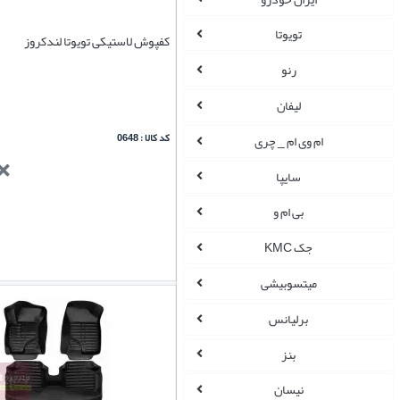
تویوتا
کفپوش لاستیکی تویوتا لندکروز
رنو
لیفان
کد کالا : 0648
ام وی ام _ چری
سایپا
بی ام و
جک KMC
میتسوبیشی
برلیانس
بنز
نیسان