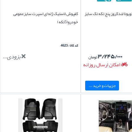
یوتا لندکروز پنج تکه تک سایز
کفپوش لاستیک ژله ای اسپرت سایزعمومی
خودرو(5تکه)
کد کالا : 4623
۳/۲۴۵/۰۰۰
بزودی...
تومان
امکان ارسال روزانه
جزییات و خرید ...