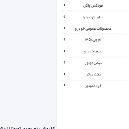
فولکس واگن
سایر اتومبیلها
محصولات عمومی خودرو
ام جی MG
سیف خودرو
بهمن موتور
مکث موتور
فردا موتور
کفپوش پنج بعدی تویوتا لندکر