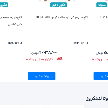
بادوام
الگوی دقیق
الگوی
کفپوش موکتی تویوتا لندکروز2005 تا2007
کفپوش سه بعدی چر
کارپت اصل
کد کالا : 1096
کد کالا : 2630
۹/۰۳۸/۰۰۰
۵
تومان
تومان
ال روزانه
امکان ارسال روزانه
خرید ...
جزییات و خرید ...
تا لندکروز