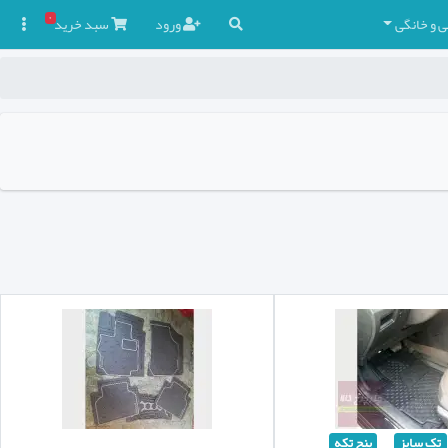
۰
ی و خانگی
ورود
سبد
خرید

تک سایز
پنج تکه