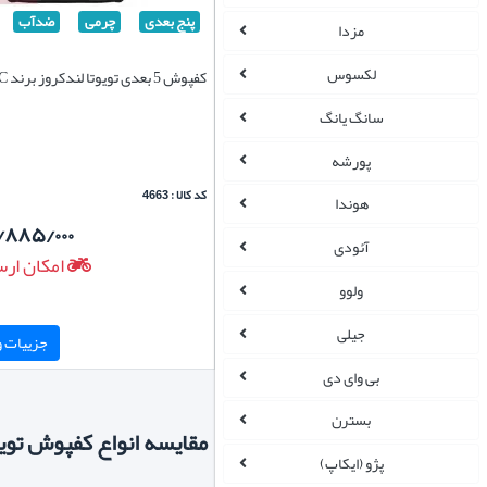
پنج بعدی
چرمی
ضدآب
مزدا
لکسوس
کفپوش 5 بعدی تویوتا لندکروز برند EMTC
سانگ یانگ
پورشه
کد کالا : 4663
هوندا
/۸۸۵/۰۰۰
آئودی
امکان ارس
ولوو
جیلی
جزییات و 
بی وای دی
بسترن
مقایسه انواع کفپوش تویو
پژو (ایکاپ)