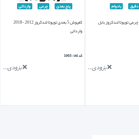
 دقیق
بادوام
پنج بعدی
چرمی
وارداتی
می تویوتا لندکروز بابل
کفپوش 5 بعدی تویوتا لندکروز 2012 -2018
وارداتی
کد کالا : 1003
بزودی...
بزودی...