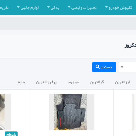
کفپوش خودرو
تجهیزات و ایمنی
یدکی
لوازم جانبی
تفریح
دکروز
جستجو
ارزانترین
گرانترین
موجود
پرفروشترین
همه
بادوام