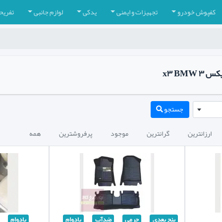
کفپوش خودرو
تجهیزات و ایمنی
یدکی
لوازم جانبی
تفریح
x۳ BMW
جستجو
ارزانترین
گرانترین
موجود
پرفروشترین
همه
پنج بعدی
چرمی
ضدآب
بادوام
بادوام