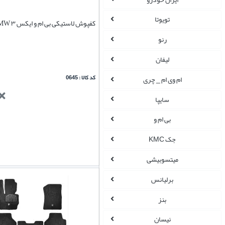
تویوتا
کفپوش لاستیکی بی ام و ایکس ۳ x3 BMW
رنو
لیفان
کد کالا : 0645
ام وی ام _ چری
سایپا
بی ام و
جک KMC
میتسوبیشی
برلیانس
بنز
نیسان