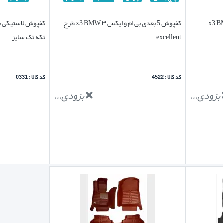
کفپوش 5 بعدی بی ام و ایکس ۳ x3 BMW طرح
excellent
تکه تک سایز
کد کالا : 4522
کد کالا : 0331
بزودی...
بزودی...