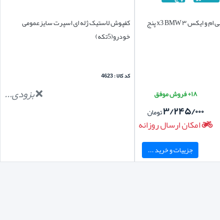
کفپوش لاستیکی بی ام و ایکس ۳ x3 BMW پنج
کفپوش لاستیک ژله ای اسپرت سایزعمومی
خودرو(5تکه)
کد کالا : 4623
بزودی...
۱۸+ فروش موفق
۳/۲۴۵/۰۰۰
تومان
امکان ارسال روزانه
جزییات و خرید ...