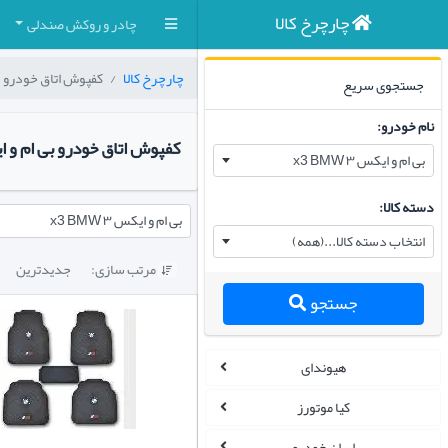
چارچرخ کالا
چادر و روکش صندلی
چارچرخ کالا
کفپوش اتاق خودرو
جستجوی سریع
نام خودرو:
کفپوش اتاق خودرو بی ام و ایکس ۳ 
بی ام و ایکس ۳ x3 BMW
دسته کالا:
بی ام و ایکس ۳ x3 BMW
انتخاب دسته کالا...(همه)
مرتب سازی:
جدیدترین

جستجو
هیوندای
کیا موتورز
ایران خودرو