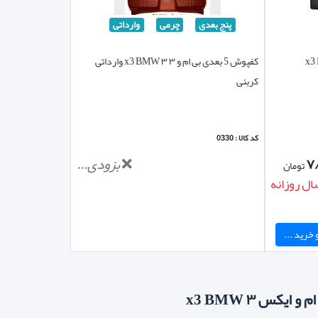
پنج بعدی
چرمی
وارداتی
کفپوش 5 بعدی بی ام و ۳ ۳ x3 BMW وارداتی
کربنی
کد کالا : 0330
۷
بزودی...
تومان
ال روزانه
خرید ...
یکس ۳ x3 BMW