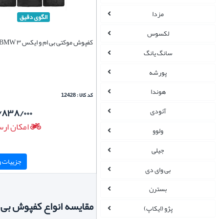
مزدا
الگوی دقیق
لکسوس
کفپوش موکتی بی ام و ایکس ۳ x3 BMW
سانگ یانگ
پورشه
هوندا
کد کالا : 12428
/۸۳۸/۰۰۰
آئودی
امکان ارس
ولوو
جیلی
جزییات و 
بی وای دی
بسترن
مقایسه انواع کفپوش بی ام و ا
پژو (ایکاپ)