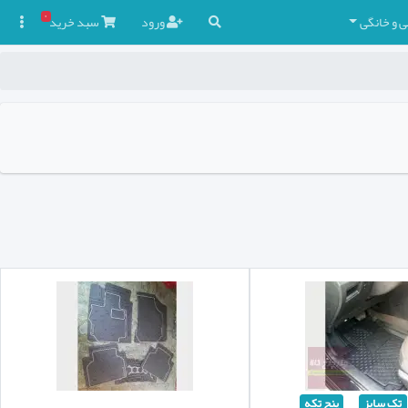
۰
ی و خانگی
ورود
سبد
خرید

تک سایز
پنج تکه