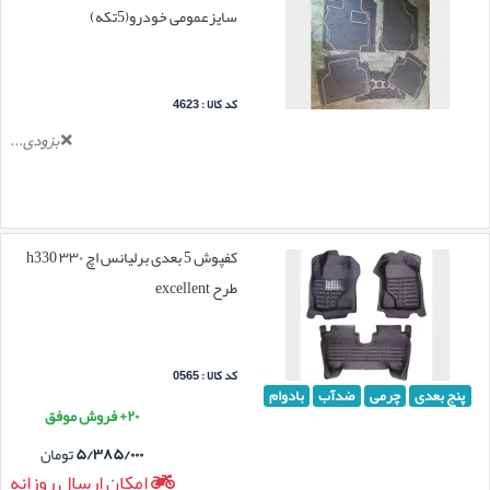
سایزعمومی خودرو(5تکه)
کد کالا : 4623
بزودی...
کفپوش 5 بعدی برلیانس اچ ۳۳۰ h330
طرح excellent
کد کالا : 0565
پنج بعدی
چرمی
ضدآب
بادوام
۲۰+ فروش موفق
۵/۳۸۵/۰۰۰
تومان
امکان ارسال روزانه