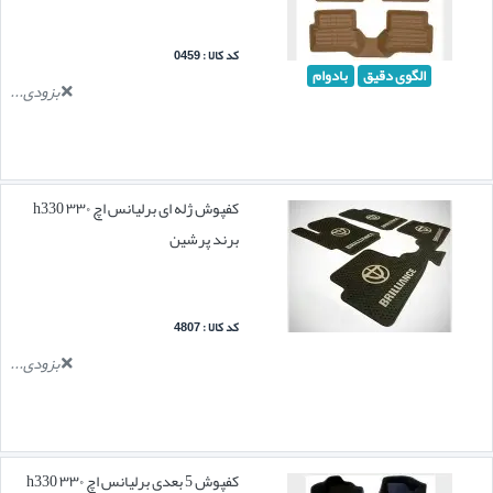
کد کالا : 0459
الگوی دقیق
بادوام
بزودی...
کفپوش ژله ای برلیانس اچ ۳۳۰ h330
برند پرشین
کد کالا : 4807
بزودی...
کفپوش 5 بعدی برلیانس اچ ۳۳۰ h330