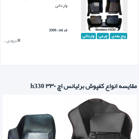
وارداتی
کد کالا : 3305
پنج بعدی
چرمی
وارداتی
بزودی...
مقایسه انواع کفپوش برلیانس اچ ۳۳۰ h330