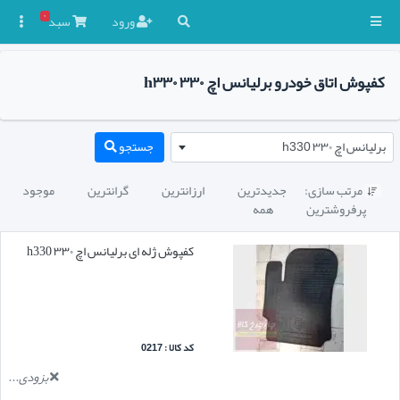
۰
ورود
سبد

کفپوش اتاق خودرو برلیانس اچ ۳۳۰ h۳۳۰
برلیانس اچ ۳۳۰ h330
جستجو
مرتب سازی:
جدیدترین
ارزانترین
گرانترین
موجود

پرفروشترین
همه
کفپوش ژله ای برلیانس اچ ۳۳۰ h330
کد کالا : 0217
بزودی...