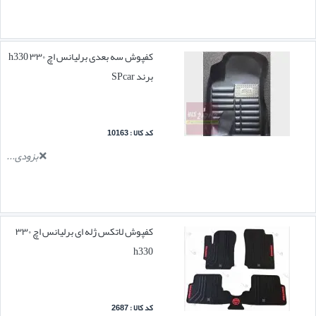
کفپوش سه بعدی برلیانس اچ ۳۳۰ h330
برند SPcar
کد کالا : 10163
بزودی...
کفپوش لاتکس ژله ای برلیانس اچ ۳۳۰
h330
کد کالا : 2687