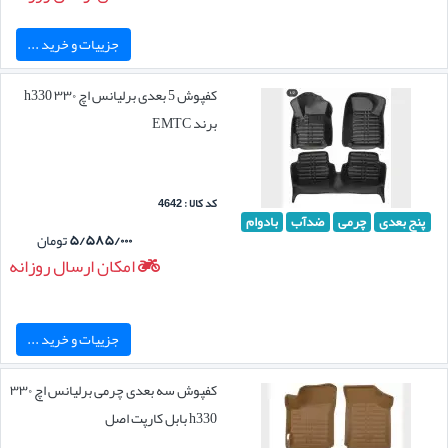
جزییات و خرید ...
کفپوش 5 بعدی برلیانس اچ ۳۳۰ h330
برند EMTC
کد کالا : 4642
پنج بعدی
چرمی
ضدآب
بادوام
۵/۵۸۵/۰۰۰
تومان
امکان ارسال روزانه
جزییات و خرید ...
کفپوش سه بعدی چرمی برلیانس اچ ۳۳۰
h330 بابل کارپت اصل