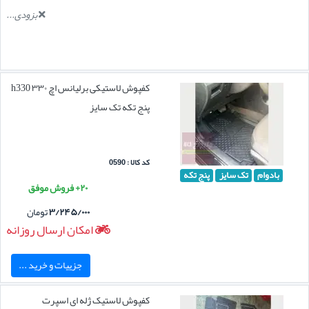
بزودی...
کفپوش لاستیکی برلیانس اچ ۳۳۰ h330
پنج تکه تک سایز
کد کالا : 0590
بادوام
تک سایز
پنج تکه
۲۰+ فروش موفق
۳/۲۴۵/۰۰۰
تومان
امکان ارسال روزانه
جزییات و خرید ...
کفپوش لاستیک ژله ای اسپرت