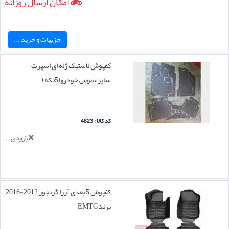
امکان ارسال روزانه
جزییات و خرید ...
کفپوش لاستیک ژله ای اسپرت
سایزعمومی خودرو(5تکه)
کد کالا : 4623
بزودی...
کفپوش 5 بعدی آزرا گرنجور 2012-2016
برند EMTC