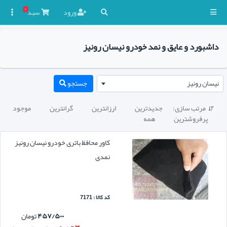
۰
ورود
سبد

داشبورد و عایق و نمد خودرو نیسان رونیز
نیسان رونیز
جستجو
مرتب سازی:
جدیدترین
ارزانترین
گرانترین
موجود

پرفروشترین
همه
کاور محافظ باتری خودرو نیسان رونیز
نمدی
کد کالا : 7171
۴۵۷/۵۰۰
تومان