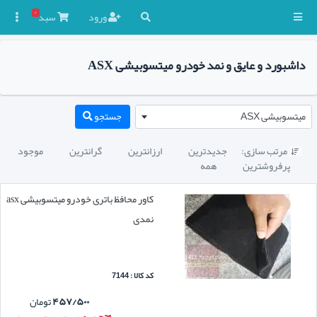
۰
ورود
سبد

داشبورد و عایق و نمد خودرو میتسوبیشی ASX
میتسوبیشی ASX
جستجو
مرتب سازی:
جدیدترین
ارزانترین
گرانترین
موجود

پرفروشترین
همه
کاور محافظ باتری خودرو میتسوبیشی asx
نمدی
کد کالا : 7144
۴۵۷/۵۰۰
تومان