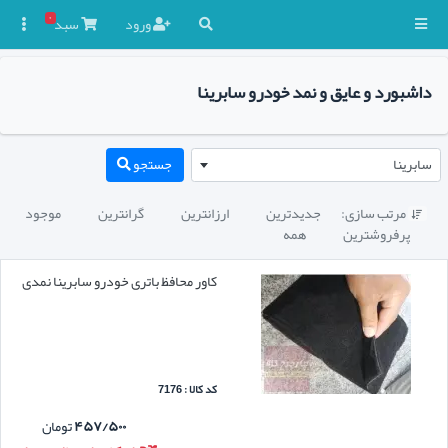
۰
ورود
سبد

داشبورد و عایق و نمد خودرو سابرینا
سابرینا
جستجو
مرتب سازی:
جدیدترین
ارزانترین
گرانترین
موجود

پرفروشترین
همه
کاور محافظ باتری خودرو سابرینا نمدی
کد کالا : 7176
۴۵۷/۵۰۰
تومان