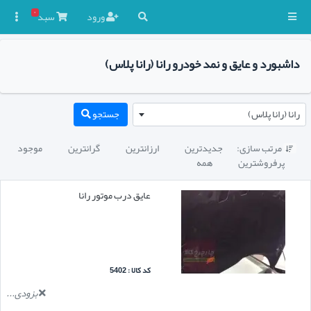
۰
ورود
سبد

داشبورد و عایق و نمد خودرو رانا (رانا پلاس)
رانا (رانا پلاس)
جستجو
مرتب سازی:
جدیدترین
ارزانترین
گرانترین
موجود

پرفروشترین
همه
عایق درب موتور رانا
کد کالا : 5402
بزودی...