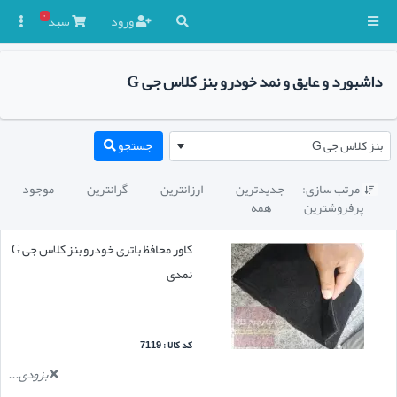
۰
ورود
سبد

داشبورد و عایق و نمد خودرو بنز کلاس جی G
بنز کلاس جی G
جستجو
مرتب سازی:
جدیدترین
ارزانترین
گرانترین
موجود

پرفروشترین
همه
کاور محافظ باتری خودرو بنز کلاس جی G
نمدی
کد کالا : 7119
بزودی...