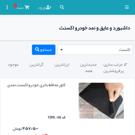
۰
ورود
سبد

داشبورد و عایق و نمد خودرو اکسنت
اکسنت
جستجو
مرتب سازی:
جدیدترین
ارزانترین
گرانترین
موجود

پرفروشترین
همه
کاور محافظ باتری خودرو اکسنت نمدی
کد کالا : 7205
۴۵۷/۵۰۰
تومان