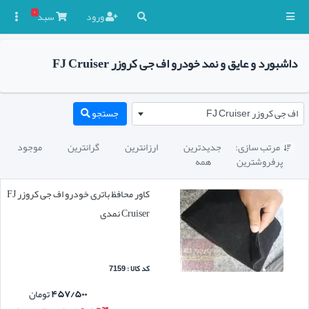
۰
ورود
سبد

داشبورد و عایق و نمد خودرو اف جی کروزر FJ Cruiser
اف جی کروزر FJ Cruiser
جستجو
مرتب سازی:
جدیدترین
ارزانترین
گرانترین
موجود

پرفروشترین
همه
کاور محافظ باتری خودرو اف جی کروزر FJ
Cruiser نمدی
کد کالا : 7159
۴۵۷/۵۰۰
تومان