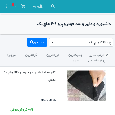
۰
ورود
سبد

داشبورد و عایق و نمد خودرو پژو ۲۰۶ هاچ بک
پژو 206 هاچ بک
جستجو
مرتب سازی:
جدیدترین
ارزانترین
گرانترین
موجود

پرفروشترین
همه
کاور محافظ باتری خودرو پژو 206 هاچ بک
نمدی
کد کالا : 7097
۴۱+ فروش موفق