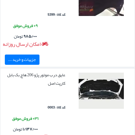
کد کالا : 5399
۹+ فروش موفق
۹۸۵/۰۰۰
تومان
امکان ارسال روزانه
جزییات و خرید ...
عایق درب موتور پژو 206 هاچ بک بابل
کارپت اصل
کد کالا : 0003
۳۱+ فروش موفق
۱/۱۴۷/۰۰۰
تومان