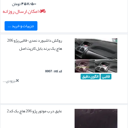
۴۵۷/۵۰۰
تومان
امکان ارسال روزانه
جزییات و خرید ...
روکش داشبورد نمدی-قالبی پژو 206
هاچ بک برند بابل کارپت اصل
کد کالا : 0007
قالبی
الگوی دقیق
بزودی...
عایق درب موتور پژو 206 هاچ بک کد2