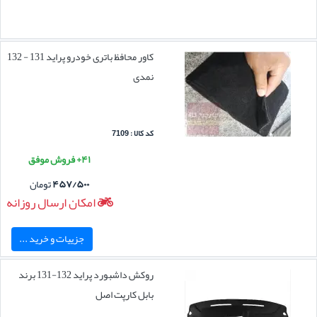
کاور محافظ باتری خودرو پراید 131 - 132
نمدی
کد کالا : 7109
۴۱+ فروش موفق
۴۵۷/۵۰۰
تومان
امکان ارسال روزانه
جزییات و خرید ...
روکش داشبورد پراید 132-131 برند
بابل کارپت اصل