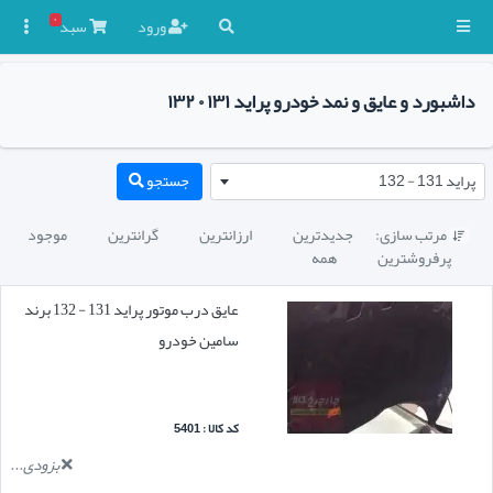
۰
ورود
سبد

داشبورد و عایق و نمد خودرو پراید ۱۳۱ ۰ ۱۳۲
پراید 131 - 132
جستجو
مرتب سازی:
جدیدترین
ارزانترین
گرانترین
موجود

پرفروشترین
همه
عایق درب موتور پراید 131 - 132 برند
سامین خودرو
کد کالا : 5401
بزودی...