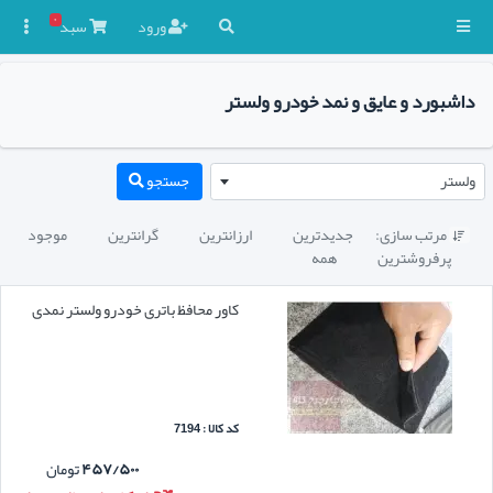
۰
ورود
سبد

داشبورد و عایق و نمد خودرو ولستر
ولستر
جستجو
مرتب سازی:
جدیدترین
ارزانترین
گرانترین
موجود

پرفروشترین
همه
کاور محافظ باتری خودرو ولستر نمدی
کد کالا : 7194
۴۵۷/۵۰۰
تومان