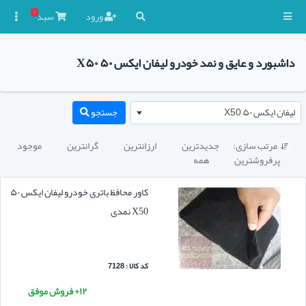
۰
ورود
سبد

داشبورد و عایق و نمد خودرو لیفان ایکس ۵۰ X۵۰
لیفان ایکس ۵۰ X50
جستجو
مرتب سازی:
جدیدترین
ارزانترین
گرانترین
موجود

پرفروشترین
همه
کاور محافظ باتری خودرو لیفان ایکس ۵۰
X50 نمدی
کد کالا : 7128
۱۲+ فروش موفق