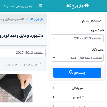
چارچرخ کالا
چادر و روکش صندلی
چارچرخ کالا
داشبورد و عایق و ن
جستجوی سریع
نام خودرو:
داشبورد و عایق و نمد خودرو سانتافه ۲۰۱۳-۲۰۱۴-
سانتافه 2013-2017
دسته کالا:
سانتافه 2013-2017
انتخاب دسته کالا...(همه)
مرتب سازی:
جدیدترین

جستجو
هیوندای
کیا موتورز
ایران خودرو