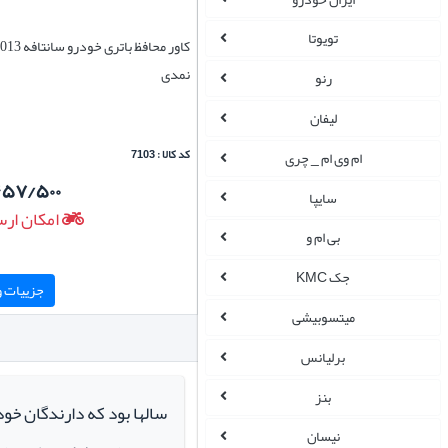
تویوتا
نمدی
رنو
لیفان
کد کالا : 7103
ام وی ام _ چری
۵۷/۵۰۰
سایپا
امکان ارس
بی ام و
جک KMC
جزییات و 
میتسوبیشی
برلیانس
بنز
سالها بود که دارندگان خو
نیسان