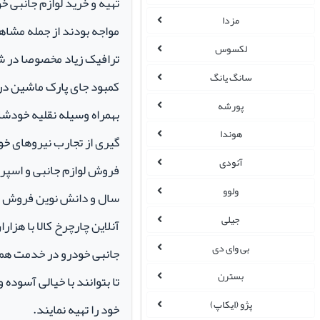
تهیه و خرید لوازم جانبی 
مزدا
مواجه بودند از جمله مشاهد
لکسوس
ترافیک زیاد مخصوصا در ش
سانگ یانگ
کمبود جای پارک ماشین در م
پورشه
بهمراه وسیله نقلیه خودشان 
هوندا
گیری از تجارب نیروهای خود
آئودی
ولوو
سال و دانش نوین فروش ای
جیلی
آنلاین چارچرخ کالا با هزارا
بی وای دی
جانبی خودرو در خدمت همو
بسترن
تا بتوانند با خیالی آسوده 
پژو (ایکاپ)
خود را تهیه نمایند.