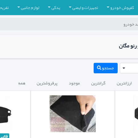
کفپوش خودرو
تجهیزات و ایمنی
یدکی
لوازم جانبی
تفریح
مد خودرو
 رنو مگان
جستجو
ارزانترین
گرانترین
موجود
پرفروشترین
همه
قالبی