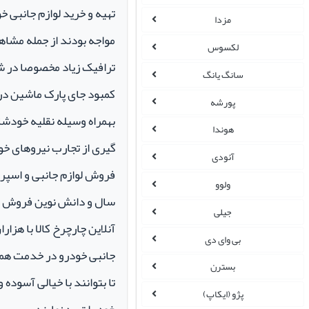
تهیه و خرید لوازم جانبی 
مزدا
مواجه بودند از جمله مشاهد
لکسوس
ترافیک زیاد مخصوصا در ش
سانگ یانگ
کمبود جای پارک ماشین در م
پورشه
بهمراه وسیله نقلیه خودشان 
هوندا
گیری از تجارب نیروهای خود
آئودی
ولوو
سال و دانش نوین فروش ای
جیلی
آنلاین چارچرخ کالا با هزارا
بی وای دی
جانبی خودرو در خدمت همو
بسترن
تا بتوانند با خیالی آسوده 
پژو (ایکاپ)