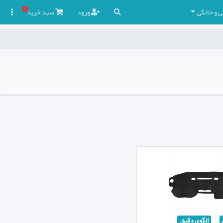
۰
ی و خانگی
ورود
سبد
خرید

الگوی دقیق