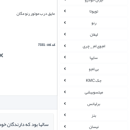
تویوتا
عایق درب موتور رنو مگان
رنو
لیفان
کد کالا : 7331
ام وی ام _ چری
سایپا
بی ام و
جک KMC
میتسوبیشی
برلیانس
بنز
سالها بود که دارندگان خو
نیسان