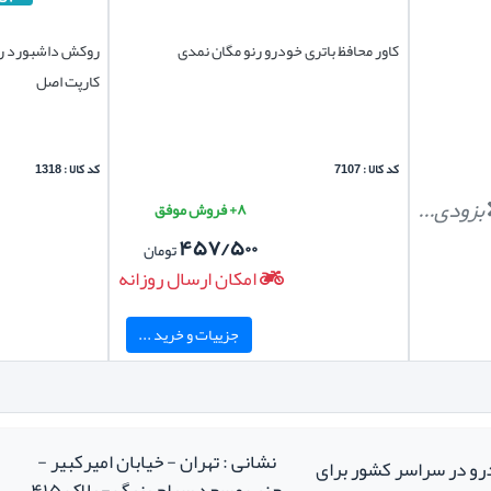
کاور محافظ باتری خودرو رنو مگان نمدی
روکش داشبورد رنو
کارپت اصل
کد کالا : 7107
کد کالا : 1318
بزودی...
۸+ فروش موفق
۴۵۷/۵۰۰
تومان
امکان ارسال روزانه
جزییات و خرید ...
نشانی : تهران - خیابان امیرکبیر -
درو در سراسر کشور برای
جنب مسجد سراج بزرگ - پلاک ۴۱۵