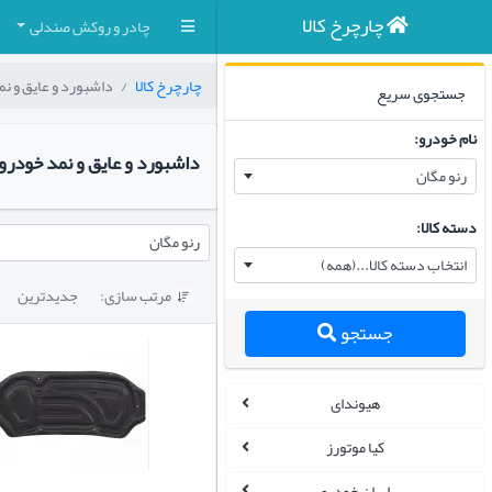
چارچرخ کالا
چادر و روکش صندلی
چارچرخ کالا
داشبورد و عایق و ن
جستجوی سریع
نام خودرو:
داشبورد و عایق و نمد خودرو
رنو مگان
دسته کالا:
رنو مگان
انتخاب دسته کالا...(همه)
مرتب سازی:
جدیدترین

جستجو
هیوندای
کیا موتورز
ایران خودرو