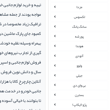
تهیه و خرید لوازم جانبی 
مزدا
مواجه بودند از جمله مشاهد
لکسوس
ترافیک زیاد مخصوصا در ش
سانگ یانگ
کمبود جای پارک ماشین در م
پورشه
بهمراه وسیله نقلیه خودشان 
هوندا
گیری از تجارب نیروهای خود
آئودی
ولوو
سال و دانش نوین فروش ای
جیلی
آنلاین چارچرخ کالا با هزارا
بی وای دی
جانبی خودرو در خدمت همو
بسترن
تا بتوانند با خیالی آسوده 
پژو (ایکاپ)