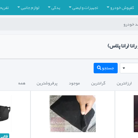
کفپوش خودرو
تجهیزات و ایمنی
یدکی
لوازم جانبی
تفریح
مد خودرو
انا (رانا پلاس)
جستجو
ارزانترین
گرانترین
موجود
پرفروشترین
همه
قالبی