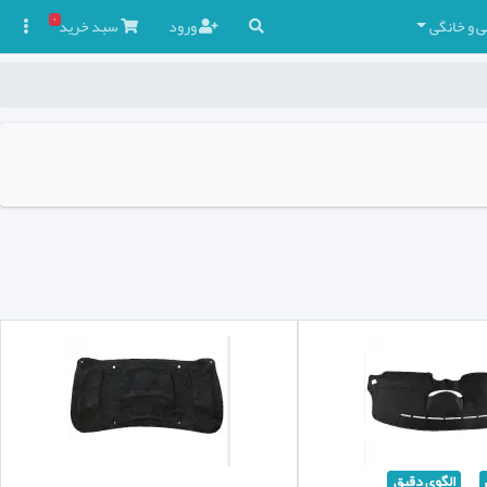
۰
ی و خانگی
ورود
سبد
خرید

الگوی دقیق