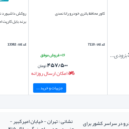
کاور محافظ باتری خودرو رانا نمدی
روکش داشبورد نمد
برند بابل کارپت 
کد کالا : 7110
کد کالا : 13382
بزودی...
۱۶+ فروش موفق
۴۵۷/۵۰۰
تومان
امکان ارسال روزانه
جزییات و خرید ...
نشانی : تهران - خیابان امیرکبیر -
درو در سراسر کشور برای
جنب مسجد سراج بزرگ - پلاک ۴۱۵