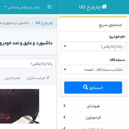
چارچرخ کالا
چادر و روکش صندلی
چارچرخ کالا
داشبورد و عایق و ن
جستجوی سریع
نام خودرو:
داشبورد و عایق و نمد خودرو ر
رانا (رانا پلاس)
دسته کالا:
رانا (رانا پلاس)
انتخاب دسته کالا...(همه)
مرتب سازی:
جدیدترین

جستجو
هیوندای
کیا موتورز
ایران خودرو