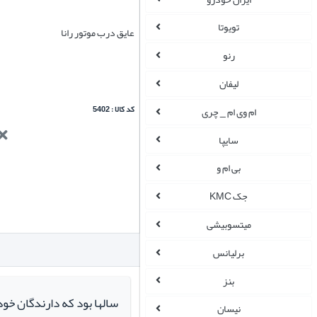
تویوتا
عایق درب موتور رانا
رنو
لیفان
کد کالا : 5402
ام وی ام _ چری
سایپا
بی ام و
جک KMC
میتسوبیشی
برلیانس
بنز
سالها بود که دارندگان خو
نیسان