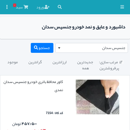
۰
ورود
سبد

داشبورد و عایق و نمد خودرو جنسیس سدان
جنسیس سدان
جستجو
مرتب سازی:
جدیدترین
ارزانترین
گرانترین
موجود

پرفروشترین
همه
کاور محافظ باتری خودرو جنسیس سدان
نمدی
کد کالا : 7154
۴۵۷/۵۰۰
تومان