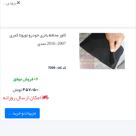
بزودی...
کاور محافظ باتری خودرو تویوتا کمری
2007-2016 نمدی
کد کالا : 7099
۶+ فروش موفق
۴۵۷/۵۰۰
تومان
امکان ارسال روزانه
جزییات و خرید ...