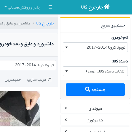
چارچرخ کالا
چادر و روکش صندلی
چارچرخ کالا
داشبورد و عایق و ن
جستجوی سریع
نام خودرو:
داشبورد و عایق و نمد خودرو تویوتا کرولا ۴
تویوتا کرولا 2014-2017
دسته کالا:
تویوتا کرولا 2014-2017
انتخاب دسته کالا...(همه)
مرتب سازی:
جدیدترین

جستجو
هیوندای
کیا موتورز
ایران خودرو