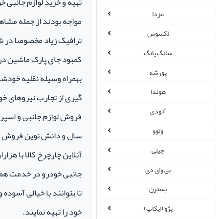
تهیه و خرید لوازم جانبی 
مزدا
مواجه بودند از جمله مشاهد
لکسوس
ترافیک زیاد مخصوصا در ش
سانگ یانگ
کمبود جای پارک ماشین در م
پورشه
بهمراه وسیله نقلیه خودشان 
هوندا
گیری از تجارب نیروهای خود
آئودی
ولوو
سال و دانش نوین فروش ای
جیلی
آنلاین چارچرخ کالا با هزارا
بی وای دی
جانبی خودرو در خدمت همو
بسترن
تا بتوانند با خیالی آسوده 
پژو (ایکاپ)
خود را تهیه نمایند.