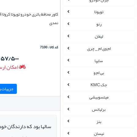
تویوتا
نمدی
رنو
لیفان
کد کالا : 7100
ام وی ام _ چری
۵۷/۵۰۰
سایپا
امکان ارس
بی ام و
جک KMC
جزییات و 
میتسوبیشی
برلیانس
بنز
سالها بود که دارندگان خو
نیسان