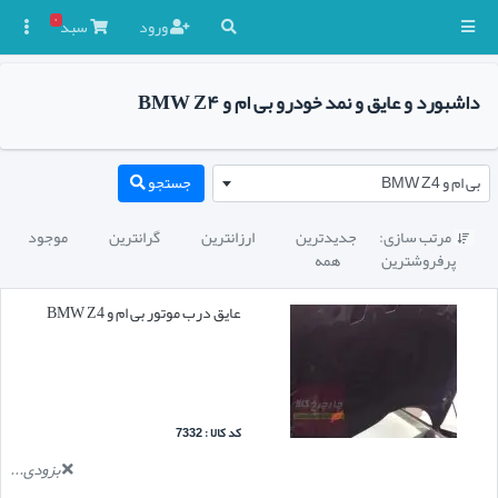
۰
ورود
سبد

داشبورد و عایق و نمد خودرو بی ام و BMW Z۴
بی ام و BMW Z4
جستجو
مرتب سازی:
جدیدترین
ارزانترین
گرانترین
موجود

پرفروشترین
همه
عایق درب موتور بی ام و BMW Z4
کد کالا : 7332
بزودی...