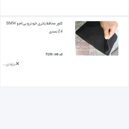
کاور محافظ باتری خودرو بی ام و BMW
Z4 نمدی
کد کالا : 7133
بزودی...