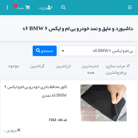
۰
ورود
سبد

داشبورد و عایق و نمد خودرو بی ام و ایکس ۶ x۶ BMW
بی ام و ایکس ۶ x6 BMW
جستجو
مرتب سازی:
جدیدترین
ارزانترین
گرانترین
موجود

پرفروشترین
همه
کاور محافظ باتری خودرو بی ام و ایکس ۶
x6 BMW نمدی
کد کالا : 7152
بزودی...