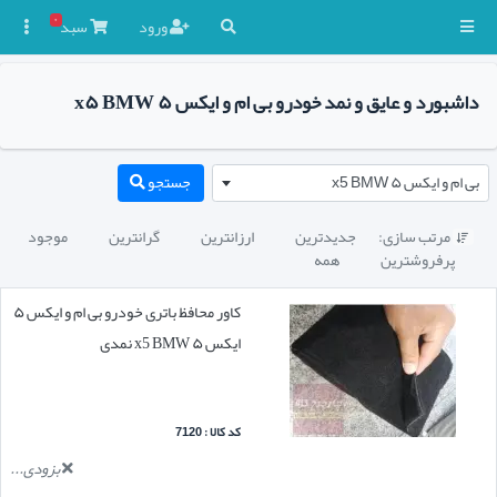
۰
ورود
سبد

داشبورد و عایق و نمد خودرو بی ام و ایکس ۵ x۵ BMW
بی ام و ایکس ۵ x5 BMW
جستجو
مرتب سازی:
جدیدترین
ارزانترین
گرانترین
موجود

پرفروشترین
همه
کاور محافظ باتری خودرو بی ام و ایکس ۵
ایکس ۵ x5 BMW نمدی
کد کالا : 7120
بزودی...