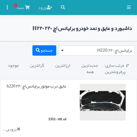
۰
ورود
سبد

داشبورد و عایق و نمد خودرو برلیانس اچ ۲۲۰ H۲۲۰
برلیانس اچ ۲۲۰ H220
جستجو
مرتب سازی:
جدیدترین
ارزانترین
گرانترین
موجود

پرفروشترین
همه
عایق درب موتور برلیانس اچ ۲۲۰ h220
کد کالا : 1311
بزودی...