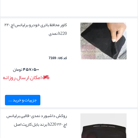
کاور محافظ باتری خودرو برلیانس اچ ۲۲۰
h220 نمدی
کد کالا : 7169
۴۵۷/۵۰۰
تومان
امکان ارسال روزانه
جزییات و خرید ...
روکش داشبورد نمدی-قالبی برلیانس
اچ ۲۲۰ h220 برند بابل کارپت اصل