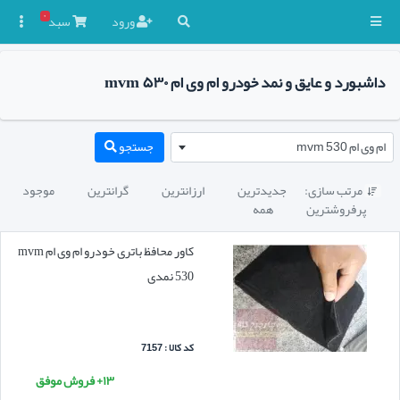
۰
ورود
سبد

داشبورد و عایق و نمد خودرو ام وی ام mvm ۵۳۰
ام وی ام mvm 530
جستجو
مرتب سازی:
جدیدترین
ارزانترین
گرانترین
موجود

پرفروشترین
همه
کاور محافظ باتری خودرو ام وی ام mvm
530 نمدی
کد کالا : 7157
۱۳+ فروش موفق