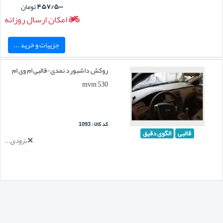
۴۵۷/۵۰۰
تومان
امکان ارسال روزانه
جزییات و خرید ...
روکش داشبورد نمدی-قالبی ام وی ام
mvm 530
کد کالا : 1093
قالبی
الگوی دقیق
بزودی...