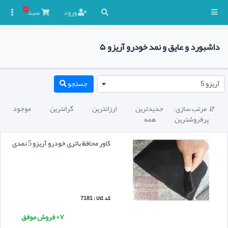
۰
ورود
سبد

داشبورد و عایق و نمد خودرو آریزو ۵
آریزو 5
جستجو
مرتب سازی:
جدیدترین
ارزانترین
گرانترین
موجود

پرفروشترین
همه
کاور محافظ باتری خودرو آریزو 5 نمدی
کد کالا : 7181
۷+ فروش موفق