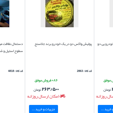
3*40 خانگی و خودرو یی دو
پولیش واکس دو در یک خودرو برند جلاسنج
سطوح استیل و ش
کد کالا : 2863
کد کالا : 4818
۸۶+ فروش موفق
۲۶۳/۵۰۰
تومان
تومان
ال روزانه
امکان ارسال روزانه
خرید ...
جزییات و خرید ...