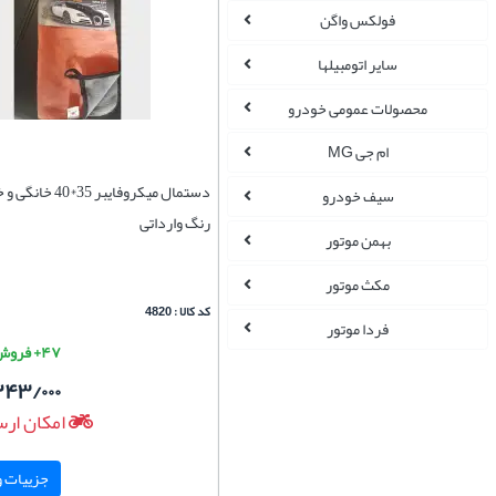
فولکس واگن
سایر اتومبیلها
محصولات عمومی خودرو
ام جی MG
دستمال میکروفایبر 5
سیف خودرو
رنگ وارداتی
بهمن موتور
مکث موتور
کد کالا : 4820
فردا موتور
۴۷+ فروش موفق
۲۴۳/۰۰۰
امکان ارس
جزییات و 