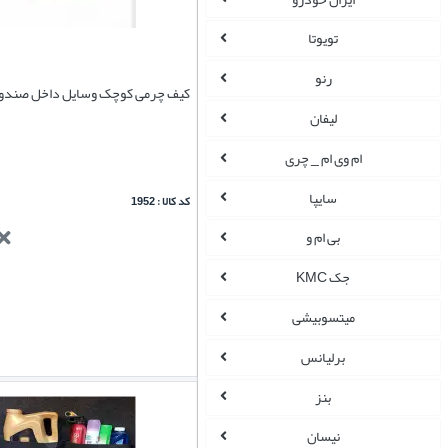
تویوتا
رنو
کیف چرمی کوچک وسایل داخل صندو
لیفان
ام وی ام _ چری
سایپا
کد کالا : 1952
بی ام و
جک KMC
میتسوبیشی
برلیانس
بنز
نیسان