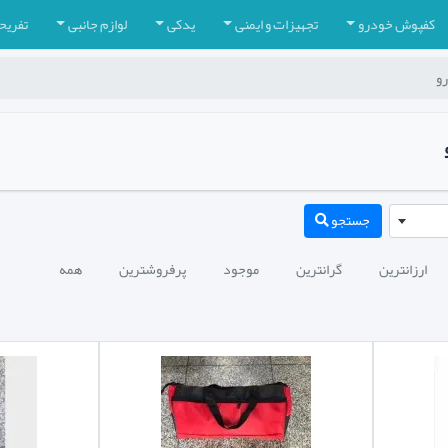
کفپوش خودرو
تجهیزات و ایمنی
یدکی
لوازم جانبی
تفریح
رو
جستجو
ارزانترین
گرانترین
موجود
پرفروشترین
همه