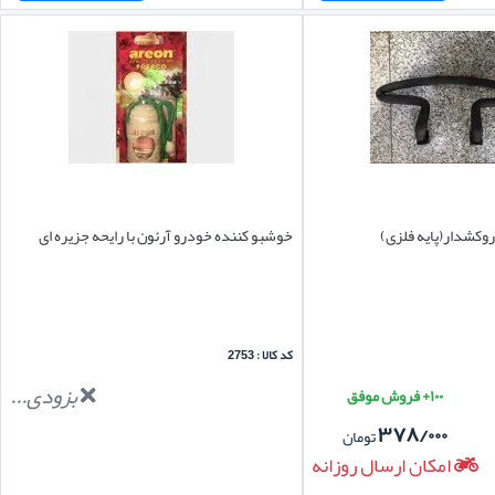
روکشدار(پایه فلزی)
خوشبو کننده خودرو آرئون با رایحه جزیره ای
کد کالا : 2753
بزودی...
۱۰۰+ فروش موفق
۳۷۸/۰۰۰
تومان
امکان ارسال روزانه