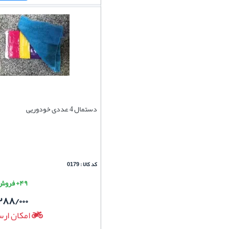
دستمال 4 عددی خودوریی
کد کالا : 0179
۴۹+ فروش موفق
۲۸۸/۰۰۰
امکان ارس