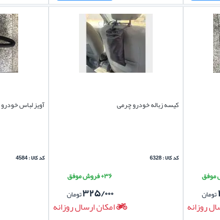
کیسه زباله خودرو چرمی
آویز لباس خودرو 
کد کالا : 6328
کد کالا : 4584
۳۶+ فروش موفق
۳۲۵/۰۰۰
تومان
تومان
ال روزانه
امکان ارسال روزانه