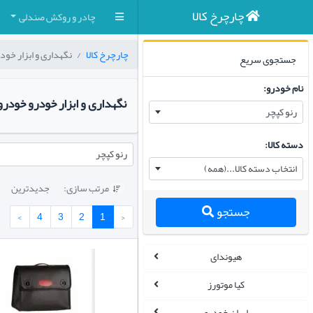
چارچرخ کالا
چادر و روکش صندلی
چارچرخ کالا
نگهداری و ابزار خود
جستجوی سریع
نام خودرو:
نگهداری و ابزار خودرو خودرو
رنو کپچر
دسته کالا:
رنو کپچر
انتخاب دسته کالا...(همه)
مرتب سازی:
جدیدترین

جستجو
›
4
3
2
1
‹
هیوندای
کیا موتورز
ایران خودرو