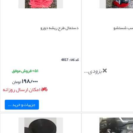
ناسب شستشو
دستمال طرح ریشه دورو
کد کالا : 4817
بزودی...
۵۱+ فروش موفق
۱۹۸/۰۰۰
تومان
امکان ارسال روزانه
جزییات و خرید ...