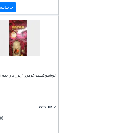
جزییات و 
خوشبو کننده خودرو آرئون با راحیه 
کد کالا : 2755