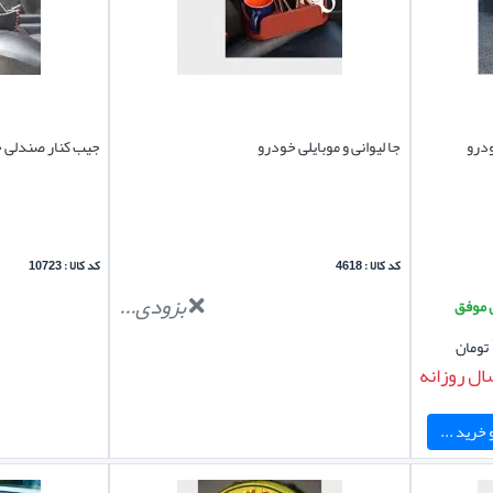
درو
جا لیوانی و موبایلی خودرو
جیب کنار صندلی 
کد کالا : 4618
کد کالا : 10723
بزودی...
تومان
ال روزانه
خرید ...