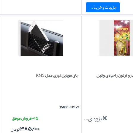
جزییات و خرید ...
و آرئون راحیه ی وانیل
جای موبایل توری مدل KMS
کد کالا : 15030
بزودی...
۱۵+ فروش موفق
۳۸۵/۰۰۰
تومان