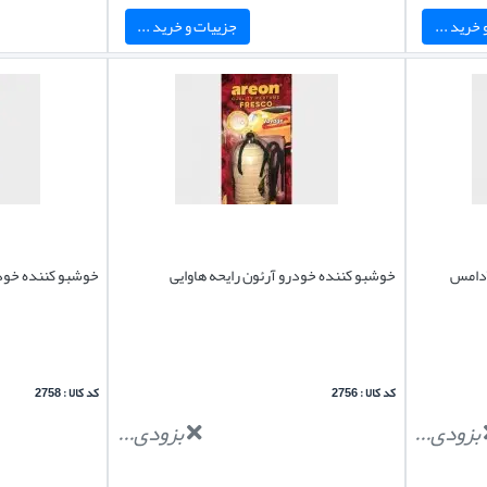
خرید ...
جزییات و خرید ...
آدامس
خوشبو کننده خودرو آرئون رایحه هاوایی
خوشبو کننده خودر
کد کالا : 2756
کد کالا : 2758
بزودی...
بزودی...