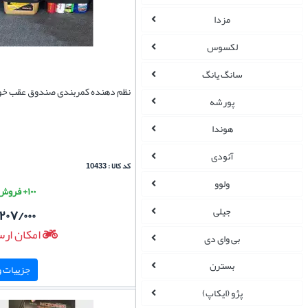
مزدا
لکسوس
سانگ یانگ
نظم دهنده کمربندی صندوق عقب خو
پورشه
هوندا
آئودی
کد کالا : 10433
ولوو
۱۰۰+ فروش موفق
جیلی
۲۰۷/۰۰۰
امکان ارس
بی وای دی
بسترن
جزییات و 
پژو (ایکاپ)