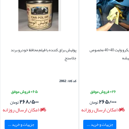
دستمال نظافت میکرو وایت 40*40 مخصوص
پولیش براق کننده با فیلم محافظ خودرو برند
یشه
جلاسنج
کد کالا : 2862
۲۶+ فروش موفق
۶۵+ فروش موفق
۲۶۸/۵۰۰
۲۶۵/۰۰۰
تومان
تومان
امکان ارسال روزانه
امکان ارسال روزانه
جزییات و خرید ...
جزییات و خرید ...