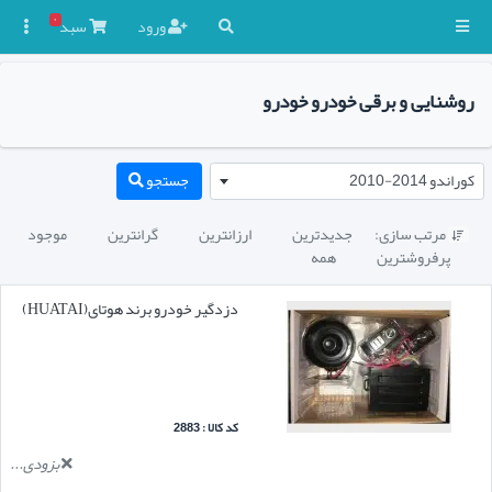
۰
ورود
سبد

روشنایی و برقی خودرو خودرو
کوراندو 2014-2010
جستجو
مرتب سازی:
جدیدترین
ارزانترین
گرانترین
موجود

پرفروشترین
همه
دزدگیر خودرو برند هوتای(HUATAI)
کد کالا : 2883
بزودی...