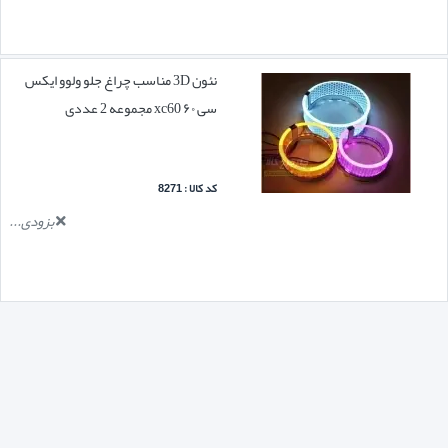
نئون 3D مناسب چراغ جلو ولوو ایکس
سی ۶۰ xc60 مجموعه 2 عددی
کد کالا : 8271
بزودی...