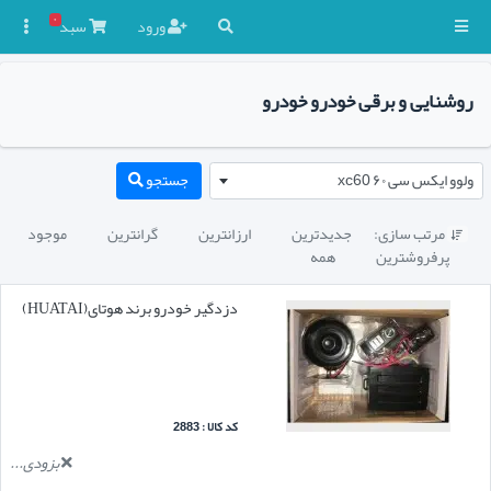
۰
ورود
سبد

روشنایی و برقی خودرو خودرو
ولوو ایکس سی ۶۰ xc60
جستجو
مرتب سازی:
جدیدترین
ارزانترین
گرانترین
موجود

پرفروشترین
همه
دزدگیر خودرو برند هوتای(HUATAI)
کد کالا : 2883
بزودی...