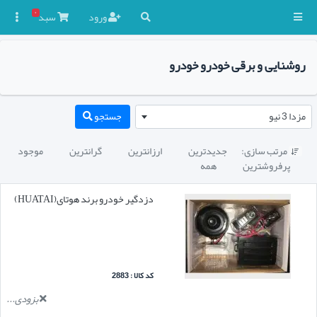
۰
ورود
سبد

روشنایی و برقی خودرو خودرو
مزدا 3 نیو
جستجو
مرتب سازی:
جدیدترین
ارزانترین
گرانترین
موجود

پرفروشترین
همه
دزدگیر خودرو برند هوتای(HUATAI)
کد کالا : 2883
بزودی...