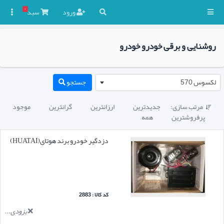
۰
ورود
سبد

روشنایی و برقی خودرو خودرو
لکسوس 570
جستجو
مرتب سازی:
جدیدترین
ارزانترین
گرانترین
موجود

پرفروشترین
همه
دزدگیر خودرو برند هوتای(HUATAI)
کد کالا : 2883
بزودی...