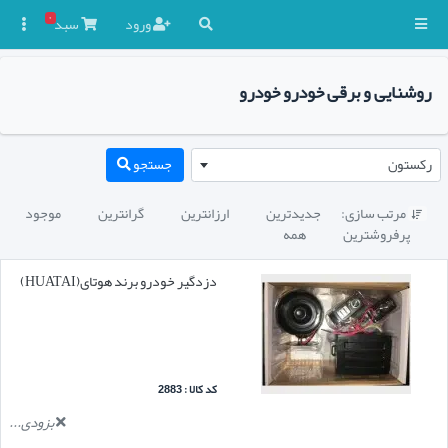
۰
ورود
سبد

روشنایی و برقی خودرو خودرو
رکستون
جستجو
مرتب سازی:
جدیدترین
ارزانترین
گرانترین
موجود

پرفروشترین
همه
دزدگیر خودرو برند هوتای(HUATAI)
کد کالا : 2883
بزودی...