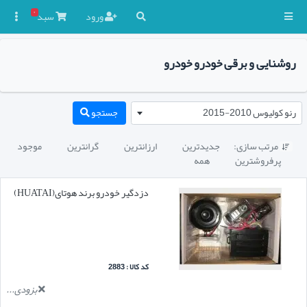
۰
ورود
سبد

روشنایی و برقی خودرو خودرو
رنو کولیوس 2010-2015
جستجو
مرتب سازی:
جدیدترین
ارزانترین
گرانترین
موجود

پرفروشترین
همه
دزدگیر خودرو برند هوتای(HUATAI)
کد کالا : 2883
بزودی...