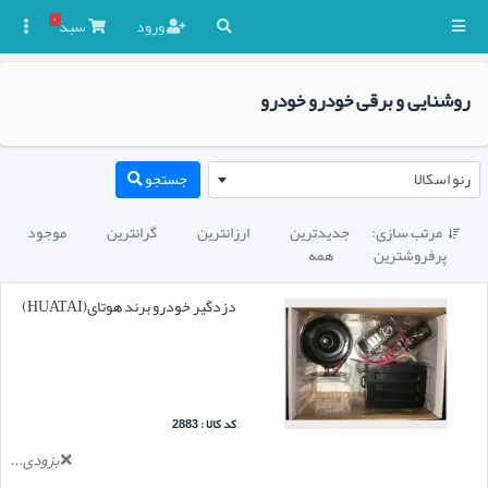
۰
ورود
سبد

روشنایی و برقی خودرو خودرو
رنو اسکالا
جستجو
مرتب سازی:
جدیدترین
ارزانترین
گرانترین
موجود

پرفروشترین
همه
دزدگیر خودرو برند هوتای(HUATAI)
کد کالا : 2883
بزودی...