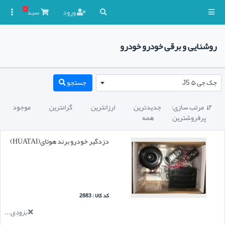
۰
ورود
سبد

روشنایی و برقی خودرو خودرو
جک جی ۵ J5
جستجو
مرتب سازی:
جدیدترین
ارزانترین
گرانترین
موجود

پرفروشترین
همه
دزدگیر خودرو برند هوتای(HUATAI)
کد کالا : 2883
بزودی...