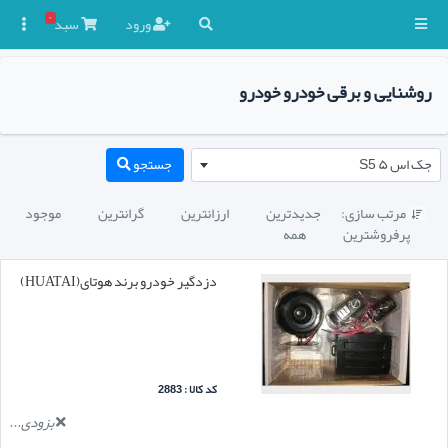
۰
ورود
سبد

روشنایی و برقی خودرو خودرو
جک اس ۵ S5
جستجو
مرتب سازی:
جدیدترین
ارزانترین
گرانترین
موجود

پرفروشترین
همه
دزدگیر خودرو برند هوتای(HUATAI)
کد کالا : 2883
بزودی...