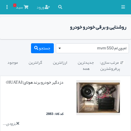
۰
ورود
سبد

روشنایی و برقی خودرو خودرو
ام وی ام mvm 550
جستجو
مرتب سازی:
جدیدترین
ارزانترین
گرانترین
موجود

پرفروشترین
همه
دزدگیر خودرو برند هوتای(HUATAI)
کد کالا : 2883
بزودی...