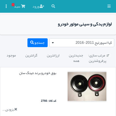
۰
ورود
سبد

لوازم یدکی و سینی موتور خودرو
کیا اسپورتیج 2011-2016
جستجو
مرتب سازی:
جدیدترین
ارزانترین
گرانترین
موجود

پرفروشترین
همه
بوق خودرو برند جینگ سان
کد کالا : 2766
بزودی...