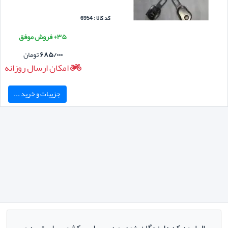
کد کالا : 6954
۳۵+ فروش موفق
۶۸۵/۰۰۰
تومان
امکان ارسال روزانه
جزییات و خرید ...