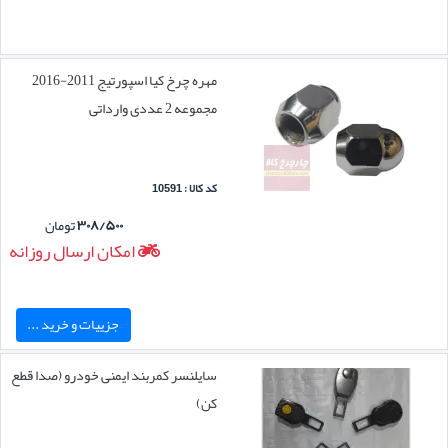
مهره چرخ کیا اسپورتیج 2011-2016
مجموعه 2 عددی وارداتی
کد کالا : 10591
۳۰۸/۵۰۰
تومان
امکان ارسال روزانه
جزییات و خرید ...
سایلنسر کمربند ایمنی خودرو (صدا قطع
کن)