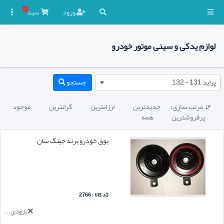
۰
ورود
سبد

لوازم یدکی و سینی موتور خودرو
پراید 131 - 132
جستجو
مرتب سازی:
جدیدترین
ارزانترین
گرانترین
موجود

پرفروشترین
همه
بوق خودرو برند جینگ سان
کد کالا : 2766
بزودی...