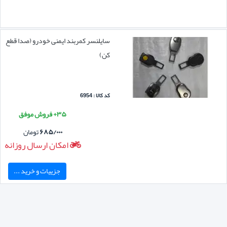
سایلنسر کمربند ایمنی خودرو (صدا قطع
کن)
کد کالا : 6954
۳۵+ فروش موفق
۶۸۵/۰۰۰
تومان
امکان ارسال روزانه
جزییات و خرید ...