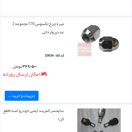
مهره چرخ لکسوس 570 مجموعه 2
عددی وارداتی
کد کالا : 10634
۳۶۹/۵۰۰
تومان
امکان ارسال روزانه
جزییات و خرید ...
سایلنسر کمربند ایمنی خودرو (صدا قطع
کن)