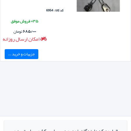
کد کالا : 6954
۳۵+ فروش موفق
۶۸۵/۰۰۰
تومان
امکان ارسال روزانه
جزییات و خرید ...