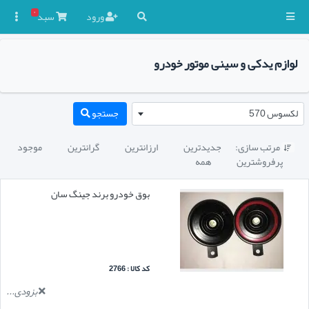
۰
ورود
سبد

لوازم یدکی و سینی موتور خودرو
لکسوس 570
جستجو
مرتب سازی:
جدیدترین
ارزانترین
گرانترین
موجود

پرفروشترین
همه
بوق خودرو برند جینگ سان
کد کالا : 2766
بزودی...