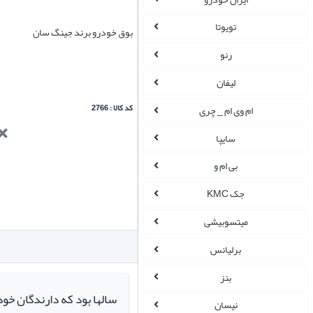
تویوتا
بوق خودرو برند جینگ سان
رنو
لیفان
کد کالا : 2766
ام وی ام _ چری
سایپا
بی ام و
جک KMC
میتسوبیشی
برلیانس
بنز
سالها بود که دارندگان خو
نیسان