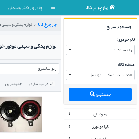
چارچرخ کالا
چادر و روکش صندلی
چارچرخ کالا
لوازم یدکی و سینی م
جستجوی سریع
نام خودرو:
لوازم یدکی و سینی موتور خو
رنو ساندرو
دسته کالا:
رنو ساندرو
انتخاب دسته کالا...(همه)
مرتب سازی:
جدیدترین

جستجو
هیوندای
کیا موتورز
ایران خودرو