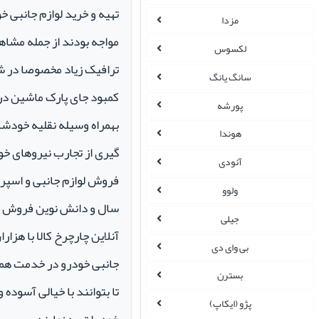
تهیه و خرید لوازم جانبی 
مزدا
مواجه بودند از جمله مشاهد
لکسوس
ترافیک زیاد مخصوصا در ش
سانگ یانگ
کمبود جای پارک ماشین در م
پورشه
بهمراه وسیله نقلیه خودشان 
هوندا
گیری از تجارب نیروهای خود
آئودی
ولوو
سال و دانش نوین فروش ای
جیلی
آنلاین چارچرخ کالا با هزارا
بی وای دی
جانبی خودرو در خدمت همو
بسترن
تا بتوانند با خیالی آسوده 
پژو (ایکاپ)