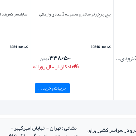
پیچ چرخ رنو ساندرو مجموعه 2 عددی وارداتی
سایلنسر کمربند ا
کد کالا : 10546
کد کالا : 6954
بزودی...
۳۳۸/۵۰۰
تومان
امکان ارسال روزانه
جزییات و خرید ...
نشانی : تهران - خیابان امیرکبیر -
درو در سراسر کشور برای
جنب مسجد سراج بزرگ - پلاک ۴۱۵