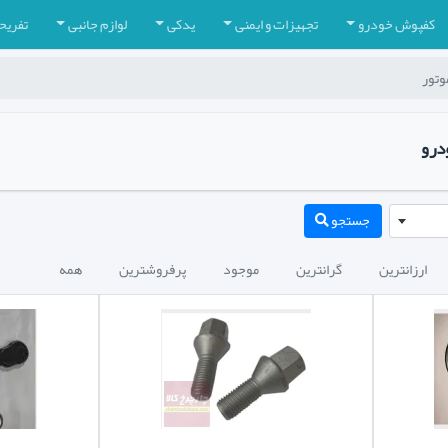
کفپوش خودرو
تجهیزات و ایمنی
یدکی
لوازم جانبی
تفریح
وتور
درو
جستجو
ارزانترین
گرانترین
موجود
پرفروشترین
همه