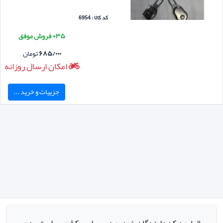
کد کالا : 6954
۳۵+ فروش موفق
۶۸۵/۰۰۰
تومان
امکان ارسال روزانه
جزییات و خرید ...