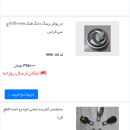
در پوش رینگ دانگ فنگ h30 cross اچ
سی کراس
کد کالا : 4006
۲۹۵/۰۰۰
تومان
امکان ارسال روزانه
جزییات و خرید ...
سایلنسر کمربند ایمنی خودرو (صدا قطع
کن)