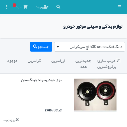
۰
ورود
سبد

لوازم یدکی و سینی موتور خودرو
دانگ فنگ h30 cross اچ سی کراس
جستجو
مرتب سازی:
جدیدترین
ارزانترین
گرانترین
موجود

پرفروشترین
همه
بوق خودرو برند جینگ سان
کد کالا : 2766
بزودی...